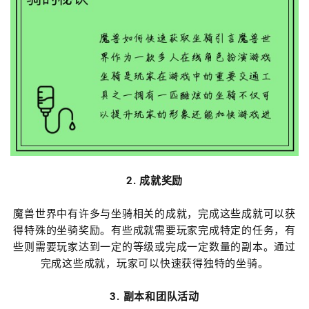
2. 成就奖励
魔兽世界中有许多与坐骑相关的成就，完成这些成就可以获
得特殊的坐骑奖励。有些成就需要玩家完成特定的任务，有
些则需要玩家达到一定的等级或完成一定数量的副本。通过
完成这些成就，玩家可以快速获得独特的坐骑。
3. 副本和团队活动