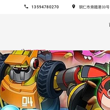
13594780270
铜仁市旁踏港33号