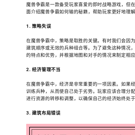
魔兽争霸是一款备受玩家喜爱的即时战略游戏，但
面介绍魔兽争霸如何输的秘籍，帮助玩家更好地理
1. 策略失误
在魔兽争霸中，策略是取胜的关键。有时我们会因
建筑顺序或无效的兵种组合等。为了避免这种情况
的特点和优势，并根据地图和对手的情况来制定相
2. 经济管理不当
在魔兽争霸中，经济是非常重要的一项因素。如果
训练兵种，从而使自己处于劣势。玩家应该合理分
进行资源的转移和调整，以确保自己的经济始终处
3. 建筑布局错误