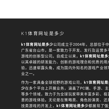
K1体育网址是多少
k1体育网址是多少
公司成立于2004年，总部位于
广东省台山市，是一家致力于开发、发行及运营多
游戏的创新型公司。自成立以来，
k1体育网址是多
以其卓越的研发能力、创新的游戏理念和优质的用
验，迅速崭露头角，成为国内外知名的游戏产业领
业之一。
作为一家具备全球视野的游戏公司，
k1体育网址是
少
在多个平台上开展业务，涵盖了PC端、手游、主
等多个领域，致力于为全球玩家带来丰富多彩、极
意的游戏体验。无论是在策略类、角色扮演类、还
技类游戏的开发上，
k1体育网址是多少
都展现了强