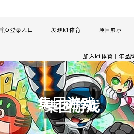
首页登录入口
发现k1体育
项目展示
加入k1体育十年品
集团游戏