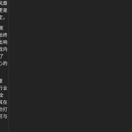
风靡
更是
定。
发
始终
出响
戏内
了
心的
理
行业
全
其在
功打
可与