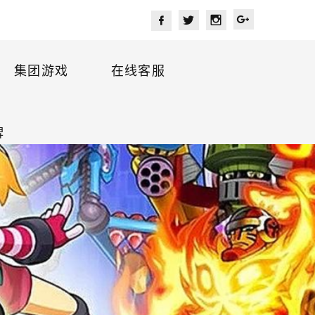
集团游戏
在线客服
牌