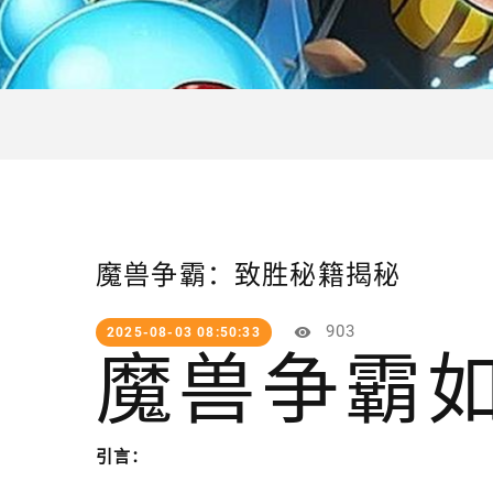
魔兽争霸：致胜秘籍揭秘
903
2025-08-03 08:50:33
魔兽争霸如
引言：