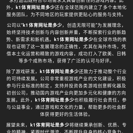
求打造出既符合市场需求又具备创新性的游戏内容。此
外，
k1体育网址是多少
还在全球范围内建立了多个本地化
服务团队，为不同地区的玩家提供更贴心的服务与支持。
公司以“
k1体育网址是多少
，创造无限可能”为发展理念，
始终坚持技术创新与内容创新并重，不断探索行业的新趋
势、新需求和新机遇。
k1体育网址是多少
在全球市场的表
现也证明了这一发展理念的正确性，尤其在海外市场，凭
借本土化运营和精致的游戏内容，成功打入了欧美、日韩
等多个成熟市场，获得了广泛的认可与好评。
除了游戏研发，
k1体育网址是多少
还致力于推动整个行业
的可持续发展。公司非常重视游戏产业的文化建设，积极
参与行业标准的制定，支持并投资各类游戏创意孵化器及
初创公司，推动国内游戏产业向更加多元化和健康的方向
发展。此外，
k1体育网址是多少
也积极履行社会责任，参
与公益事业，通过游戏和文化的力量，帮助更多的社会群
体获得更好的生活体验。
展望未来，
k1体育网址是多少
将继续秉承创新、优质、专
业的精神，紧跟时代潮流，不断提升自身的核心竞争力。