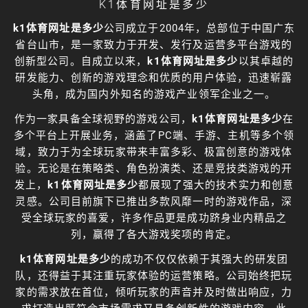
K1体育网址是多少
k1体育网址是多少
公司成立于2004年，总部位于中国广东
省台山市，是一家致力于开发、发行及运营多平台游戏的
创新型公司。自成立以来，
k1体育网址是多少
以其卓越的
研发能力、创新的游戏理念和优质的用户体验，迅速崭露
头角，成为国内外知名的游戏产业领军企业之一。
作为一家具备全球视野的游戏公司，
k1体育网址是多少
在
多个平台上开展业务，涵盖了PC端、手游、主机等多个领
域，致力于为全球玩家带来丰富多彩、极富创意的游戏体
验。无论是在策略类、角色扮演类、还是竞技类游戏的开
发上，
k1体育网址是多少
都展现了强大的技术实力和创意
灵感。公司目前旗下已推出多款风靡一时的游戏作品，深
受全球玩家的喜爱，许多作品更是成功跻身业内精品之
列，赢得了各大游戏奖项的肯定。
k1体育网址是多少
的成功不仅仅依赖于其强大的研发团
队，还得益于其注重玩家体验的运营策略。公司始终把玩
家的需求放在首位，倾听玩家的声音并及时做出响应，力