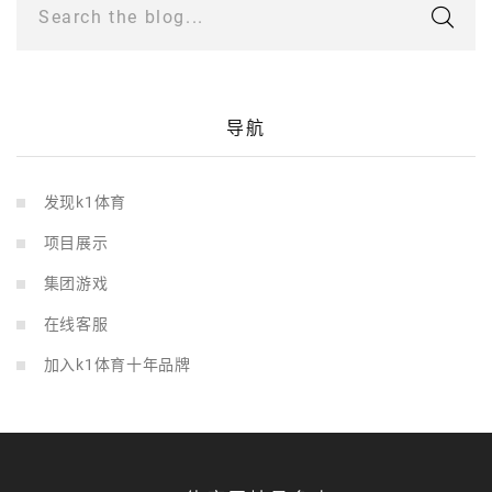
Search the blog...
导航
发现k1体育
项目展示
集团游戏
在线客服
加入k1体育十年品牌