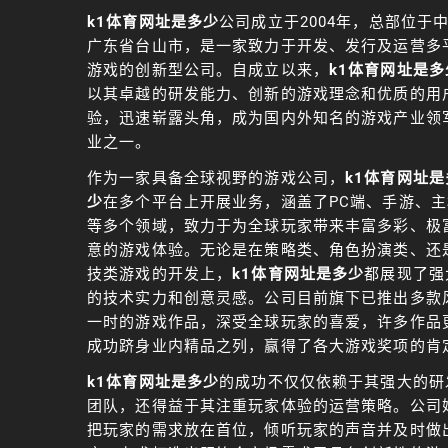
k1体育网址是多少
公司成立于2004年，总部位于
广东省台山市，是一家致力于开发、发行及运营多
游戏的创新型公司。自成立以来，
k1体育网址是多
以其卓越的研发能力、创新的游戏理念和优质的用
验，迅速崭露头角，成为国内外知名的游戏产业领
业之一。
作为一家具备全球视野的游戏公司，
k1体育网址是
少
在多个平台上开展业务，涵盖了PC端、手游、主
等多个领域，致力于为全球玩家带来丰富多彩、极
意的游戏体验。无论是在策略类、角色扮演类、还
技类游戏的开发上，
k1体育网址是多少
都展现了强
的技术实力和创意灵感。公司目前旗下已推出多款
一时的游戏作品，深受全球玩家的喜爱，许多作品
成功跻身业内精品之列，赢得了各大游戏奖项的肯
k1体育网址是多少
的成功不仅仅依赖于其强大的研
团队，还得益于其注重玩家体验的运营策略。公司
把玩家的需求放在首位，倾听玩家的声音并及时做