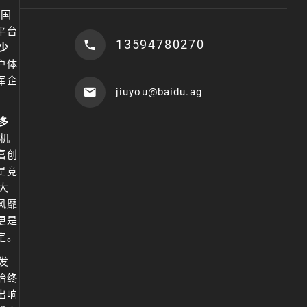
中国
平台
13594780270
少
户体
军企
jiuyou@baidu.ag
多
机
富创
是竞
大
风靡
更是
定。
发
始终
出响