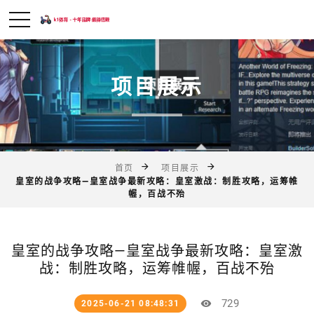
项目展示
首页
项目展示
皇室的战争攻略—皇室战争最新攻略：皇室激战：制胜攻略，运筹帷
幄，百战不殆
皇室的战争攻略—皇室战争最新攻略：皇室激
战：制胜攻略，运筹帷幄，百战不殆
729
2025-06-21 08:48:31