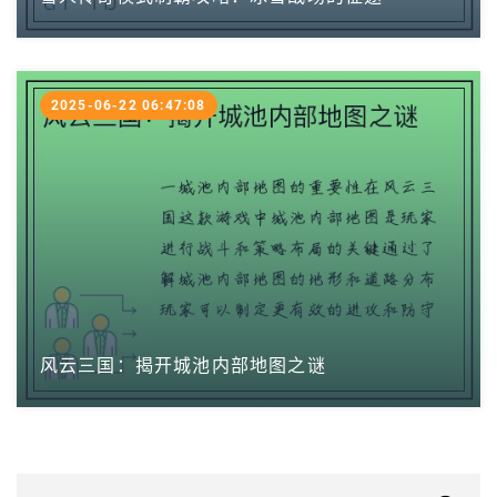
2025-06-22 06:47:08
风云三国：揭开城池内部地图之谜