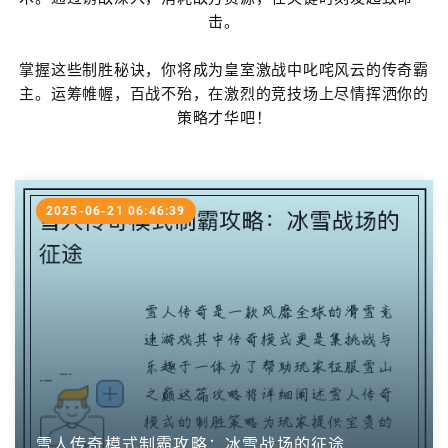
击。
掌握这些制胜秘诀，你将成为皇室激战中叱咤风云的传奇霸
主。运筹帷幄，百战不殆，在激烈的竞技场上尽情挥洒你的
策略才华吧！
2025-06-21 06:46:39
雪人传奇模式制霸攻略：冰雪战场的征途