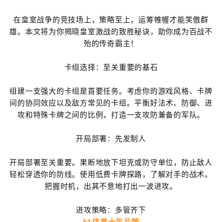
在皇室战争的竞技场上，策略至上，运筹帷幄才能笑傲群
雄。本文将为你揭晓皇室激战的致胜秘诀，助你成为百战不
殆的传奇霸主！
卡组选择：至关重要的基石
组建一支强大的卡组是首要任务。考虑你的游戏风格、卡牌
间的协同效应以及敌方常见的卡组。平衡好法术、防御、进
攻和特殊卡牌之间的比例，打造一支攻防兼备的军队。
开局部署：先发制人
开局部署至关重要。果断地放下坦克或防守单位，防止敌人
轻松穿透你的防线。使用低费卡牌探路，了解对手的战术。
把握时机，出其不意地打出一波进攻。
进攻策略：多管齐下