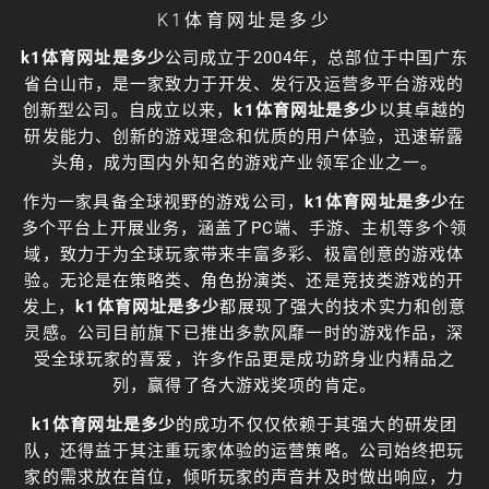
K1体育网址是多少
k1体育网址是多少
公司成立于2004年，总部位于中国广东
省台山市，是一家致力于开发、发行及运营多平台游戏的
创新型公司。自成立以来，
k1体育网址是多少
以其卓越的
研发能力、创新的游戏理念和优质的用户体验，迅速崭露
头角，成为国内外知名的游戏产业领军企业之一。
作为一家具备全球视野的游戏公司，
k1体育网址是多少
在
多个平台上开展业务，涵盖了PC端、手游、主机等多个领
域，致力于为全球玩家带来丰富多彩、极富创意的游戏体
验。无论是在策略类、角色扮演类、还是竞技类游戏的开
发上，
k1体育网址是多少
都展现了强大的技术实力和创意
灵感。公司目前旗下已推出多款风靡一时的游戏作品，深
受全球玩家的喜爱，许多作品更是成功跻身业内精品之
列，赢得了各大游戏奖项的肯定。
k1体育网址是多少
的成功不仅仅依赖于其强大的研发团
队，还得益于其注重玩家体验的运营策略。公司始终把玩
家的需求放在首位，倾听玩家的声音并及时做出响应，力