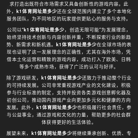
求打造出既符合市场需求又具备创新性的游戏内容。此
外，
k1体育网址是多少
还在全球范围内建立了多个本地化
服务团队，为不同地区的玩家提供更贴心的服务与支持。
公司以“
k1体育网址是多少
，创造无限可能”为发展理念，
始终坚持技术创新与内容创新并重，不断探索行业的新趋
势、新需求和新机遇。
k1体育网址是多少
在全球市场的表
现也证明了这一发展理念的正确性，尤其在海外市场，凭
借本土化运营和精致的游戏内容，成功打入了欧美、日韩
等多个成熟市场，获得了广泛的认可与好评。
除了游戏研发，
k1体育网址是多少
还致力于推动整个行业
的可持续发展。公司非常重视游戏产业的文化建设，积极
参与行业标准的制定，支持并投资各类游戏创意孵化器及
初创公司，推动国内游戏产业向更加多元化和健康的方向
发展。此外，
k1体育网址是多少
也积极履行社会责任，参
与公益事业，通过游戏和文化的力量，帮助更多的社会群
体获得更好的生活体验。
展望未来，
k1体育网址是多少
将继续秉承创新、优质、专