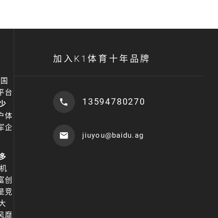
加入K1体育十年品牌
中国
平台
13594780270
少
户体
军企
jiuyou@baidu.ag
多
机
富创
是竞
大
风靡