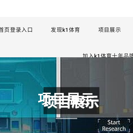
首页登录入口
发现k1体育
项目展示
加入k1体育十年品
项目展示