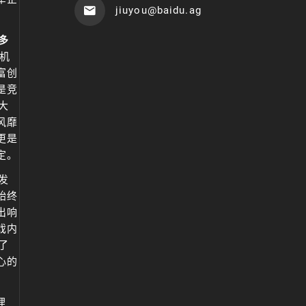
jiuyou@baidu.ag
多
机
富创
是竞
大
风靡
更是
定。
发
始终
出响
戏内
了
心的
理