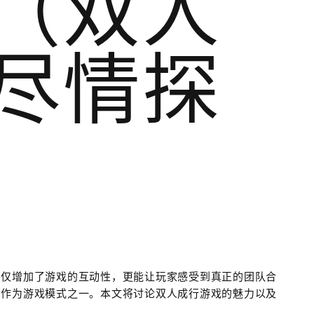
（双人
尽情探
不仅增加了游戏的互动性，更能让玩家感受到真正的团队合
用作为游戏模式之一。本文将讨论双人成行游戏的魅力以及