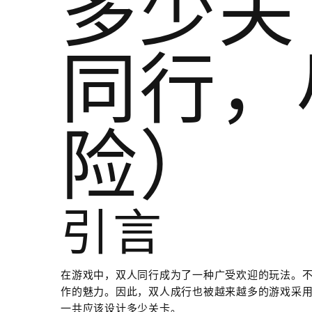
多少关
同行，
险）
引言
在游戏中，双人同行成为了一种广受欢迎的玩法。
作的魅力。因此，双人成行也被越来越多的游戏采
一共应该设计多少关卡。