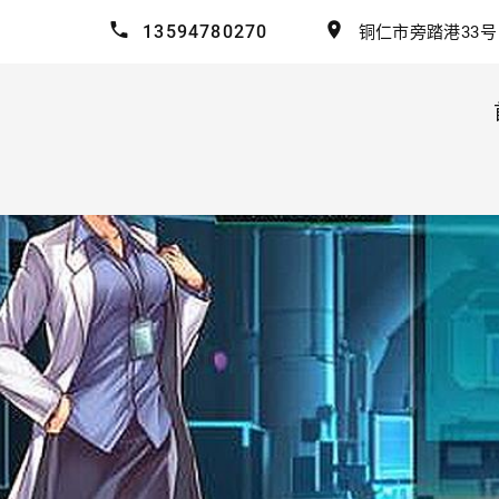
13594780270
铜仁市旁踏港33号