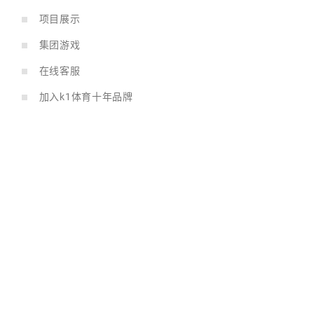
项目展示
集团游戏
在线客服
加入k1体育十年品牌