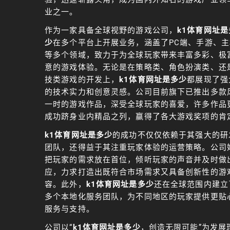
业之一。
作为一家具备全球视野的游戏公司，
k1体育网址是
少
在多个平台上开展业务，涵盖了PC端、手游、主
等多个领域，致力于为全球玩家带来丰富多彩、极
意的游戏体验。无论是在策略类、角色扮演类、还
技类游戏的开发上，
k1体育网址是多少
都展现了强
的技术实力和创意灵感。公司目前旗下已推出多款
一时的游戏作品，深受全球玩家的喜爱，许多作品
成功跻身业内精品之列，赢得了各大游戏奖项的肯
k1体育网址是多少
的成功不仅仅依赖于其强大的研
团队，还得益于其注重玩家体验的运营策略。公司
把玩家的需求放在首位，倾听玩家的声音并及时做
应，力求打造出既符合市场需求又具备创新性的游
容。此外，
k1体育网址是多少
还在全球范围内建立
多个本地化服务团队，为不同地区的玩家提供更贴
服务与支持。
公司以“
k1体育网址是多少
，创造无限可能”为发展