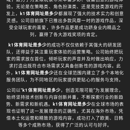
验。无论是在策略类、角色扮演类、还是竞技类游戏的开
发上，
k1体育网址是多少
都展现了强大的技术实力和创意
灵感。公司目前旗下已推出多款风靡一时的游戏作品，深
受全球玩家的喜爱，许多作品更是成功跻身业内精品之
列，赢得了各大游戏奖项的肯定。
k1体育网址是多少
的成功不仅仅依赖于其强大的研发团
队，还得益于其注重玩家体验的运营策略。公司始终把玩
家的需求放在首位，倾听玩家的声音并及时做出响应，力
求打造出既符合市场需求又具备创新性的游戏内容。此
外，
k1体育网址是多少
还在全球范围内建立了多个本地化
服务团队，为不同地区的玩家提供更贴心的服务与支持。
公司以“
k1体育网址是多少
，创造无限可能”为发展理念，
始终坚持技术创新与内容创新并重，不断探索行业的新趋
势、新需求和新机遇。
k1体育网址是多少
在全球市场的表
现也证明了这一发展理念的正确性，尤其在海外市场，凭
借本土化运营和精致的游戏内容，成功打入了欧美、日韩
等多个成熟市场，获得了广泛的认可与好评。