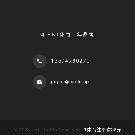
加入K1体育十年品牌
13594780270
jiuyou@baidu.ag
©
2023 - All Rights Reserved
k1体育注册送38元