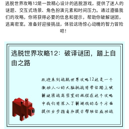
逃脱世界攻略12是一款精心设计的逃脱游戏，提供了迷人的
谜题、交互式场景、角色扮演元素和时间压力。通过遵循我
们的攻略，你将获得必要的信息和提示，帮助你破解谜团，
逃离密室。准备好迎接挑战，体验这场惊心动魄的智力冒险
吧！