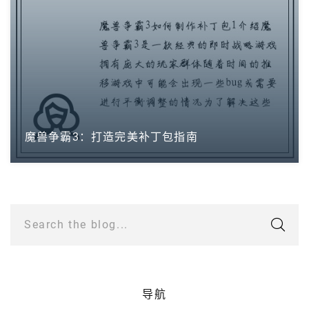
魔兽争霸3：打造完美补丁包指南
Search the blog...
导航