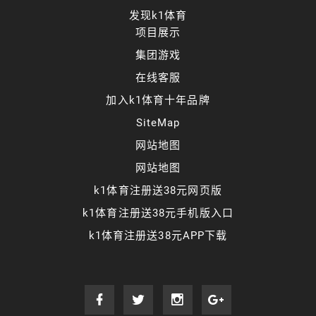
发现k1体育
项目展示
集团游戏
在线客服
加入k1体育十年品牌
SiteMap
网站地图
网站地图
k1体育注册送38元网页版
k1体育注册送38元手机版入口
k1体育注册送38元APP下载