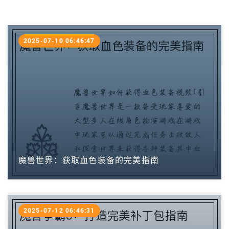
2025-07-10 06:46:47
魔兽世界：获取血色装备的完美指南
2025-07-12 06:46:31