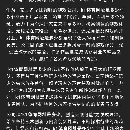
作为一家具备全球视野的游戏公司，
k1体育网址是多少
在
多个平台上开展业务，涵盖了PC端、手游、主机等多个领
域，致力于为全球玩家带来丰富多彩、极富创意的游戏体
验。无论是在策略类、角色扮演类、还是竞技类游戏的开
发上，
k1体育网址是多少
都展现了强大的技术实力和创意
灵感。公司目前旗下已推出多款风靡一时的游戏作品，深
受全球玩家的喜爱，许多作品更是成功跻身业内精品之
列，赢得了各大游戏奖项的肯定。
k1体育网址是多少
的成功不仅仅依赖于其强大的研发团
队，还得益于其注重玩家体验的运营策略。公司始终把玩
家的需求放在首位，倾听玩家的声音并及时做出响应，力
求打造出既符合市场需求又具备创新性的游戏内容。此
外，
k1体育网址是多少
还在全球范围内建立了多个本地化
服务团队，为不同地区的玩家提供更贴心的服务与支持。
公司以“
k1体育网址是多少
，创造无限可能”为发展理念，
始终坚持技术创新与内容创新并重，不断探索行业的新趋
势、新需求和新机遇。
k1体育网址是多少
在全球市场的表