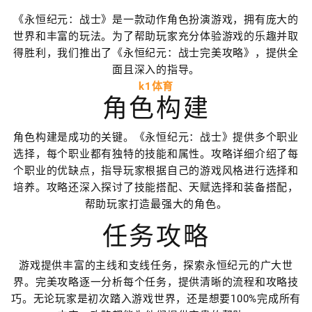
《永恒纪元：战士》是一款动作角色扮演游戏，拥有庞大的
世界和丰富的玩法。为了帮助玩家充分体验游戏的乐趣并取
得胜利，我们推出了《永恒纪元：战士完美攻略》，提供全
面且深入的指导。
k1体育
角色构建
角色构建是成功的关键。《永恒纪元：战士》提供多个职业
选择，每个职业都有独特的技能和属性。攻略详细介绍了每
个职业的优缺点，指导玩家根据自己的游戏风格进行选择和
培养。攻略还深入探讨了技能搭配、天赋选择和装备搭配，
帮助玩家打造最强大的角色。
任务攻略
游戏提供丰富的主线和支线任务，探索永恒纪元的广大世
界。完美攻略逐一分析每个任务，提供清晰的流程和攻略技
巧。无论玩家是初次踏入游戏世界，还是想要100%完成所有