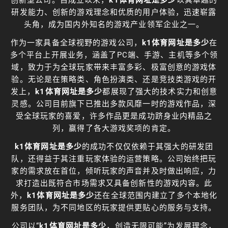
研发能力、创新的游戏理念和优质的用户体验，迅速崭露
头角，成为国内外知名的游戏产业领军企业之一。
作为一家具备全球视野的游戏公司，
k1体育网址是多少
在
多个平台上开展业务，涵盖了PC端、手游、主机等多个领
域，致力于为全球玩家带来丰富多彩、极富创意的游戏体
验。无论是在策略类、角色扮演类、还是竞技类游戏的开
发上，
k1体育网址是多少
都展现了强大的技术实力和创意
灵感。公司目前旗下已推出多款风靡一时的游戏作品，深
受全球玩家的喜爱，许多作品更是成功跻身业内精品之
列，赢得了各大游戏奖项的肯定。
k1体育网址是多少
的成功不仅仅依赖于其强大的研发团
队，还得益于其注重玩家体验的运营策略。公司始终把玩
家的需求放在首位，倾听玩家的声音并及时做出响应，力
求打造出既符合市场需求又具备创新性的游戏内容。此
外，
k1体育网址是多少
还在全球范围内建立了多个本地化
服务团队，为不同地区的玩家提供更贴心的服务与支持。
公司以“
k1体育网址是多少
，创造无限可能”为发展理念，