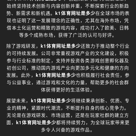
始终坚持技术创新与内容创新并重，不断探索行业的新趋
势、新需求和新机遇。
k1体育网址是多少
在全球市场的表
现也证明了这一发展理念的正确性，尤其在海外市场，凭
借本土化运营和精致的游戏内容，成功打入了欧美、日韩
等多个成熟市场，获得了广泛的认可与好评。
除了游戏研发，
k1体育网址是多少
还致力于推动整个行业
的可持续发展。公司非常重视游戏产业的文化建设，积极
参与行业标准的制定，支持并投资各类游戏创意孵化器及
初创公司，推动国内游戏产业向更加多元化和健康的方向
发展。此外，
k1体育网址是多少
也积极履行社会责任，参
与公益事业，通过游戏和文化的力量，帮助更多的社会群
体获得更好的生活体验。
展望未来，
k1体育网址是多少
将继续秉承创新、优质、专
业的精神，紧跟时代潮流，不断提升自身的核心竞争力。
无论是在游戏研发、市场运营，还是在玩家社群的建立方
面，
k1体育网址是多少
都将持续努力，为全球玩家带来更
多令人兴奋的游戏作品。