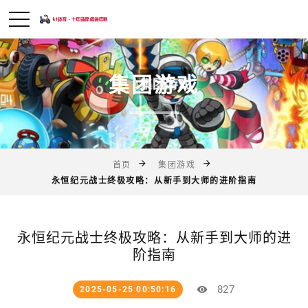
集团游戏
首页
集团游戏
永恒纪元战士终极攻略：从新手到大师的进阶指南
永恒纪元战士终极攻略：从新手到大师的进
阶指南
827
2025-05-25 00:50:16