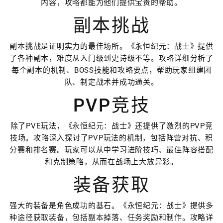
内容，攻略都能为他们提供宝贵的帮助。
副本挑战
副本挑战是证明实力的最佳场所。《永恒纪元：战士》提供
了各种副本，难度从入门级到史诗级不等。攻略详细分析了
每个副本的机制、BOSS技能和攻略要点，帮助玩家组建团
队、制定战术并成功通关。
PVP竞技
除了PVE玩法，《永恒纪元：战士》还提供了激烈的PVP竞
技场。攻略深入探讨了PVP玩法的机制，包括阵营对抗、积
分赛和排名赛。玩家可以从中学习进阶技巧、最佳阵容搭配
和克制策略，从而在战场上大放异彩。
装备获取
强大的装备是角色成功的基石。《永恒纪元：战士》提供多
种途径获取装备，包括副本掉落、任务奖励和制作。攻略详