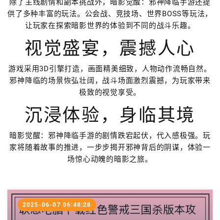
除了主线剧情和副本挑战外，暗影觉醒：邪神降临手游还提
供了多种丰富的玩法。公会战、竞技场、世界BOSS等玩法，
让玩家在探索暗影世界的体验到不同的战斗乐趣。
视觉盛宴，震撼人心
游戏采用3D引擎打造，画面精美细致，人物动作流畅自然。
邪神降临的场景恢弘壮阔，战斗场面激烈震撼，为玩家带来
极致的视觉享受。
沉浸体验，身临其境
暗影觉醒：邪神降临手游的剧情跌宕起伏，代入感极强。玩
家将随着故事的推进，一步步揭开邪神背后的阴谋，体验一
场惊心动魄的暗影之旅。
2025-06-07 06:48:28