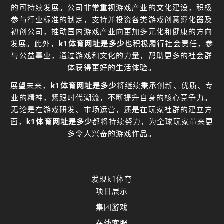
的可持续发展。公司非常重视游戏产业的文化建设，积极
参与行业标准的制定，支持并投资各类游戏创意孵化器及
初创公司，推动国内游戏产业向更加多元化和健康的方向
发展。此外，
k1体育网址是多少
也积极履行社会责任，参
与公益事业，通过游戏和文化的力量，帮助更多的社会群
体获得更好的生活体验。
展望未来，
k1体育网址是多少
将继续秉承创新、优质、专
业的精神，紧跟时代潮流，不断提升自身的核心竞争力。
无论是在游戏研发、市场运营，还是在玩家社群的建立方
面，
k1体育网址是多少
都将持续努力，为全球玩家带来更
多令人兴奋的游戏作品。
发现k1体育
项目展示
集团游戏
在线客服