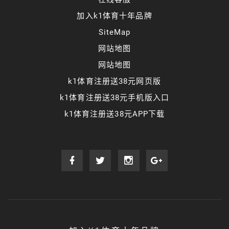
加入k1体育十年品牌
SiteMap
网站地图
网站地图
k1体育注册送38元网页版
k1体育注册送38元手机版入口
k1体育注册送38元APP下载