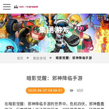
集团游戏
暗影觉醒：邪神降临手游
首页
集团游戏
暗影觉醒：邪神降临手游
650
2025-06-07 08:48:07
在暗影觉醒：邪神降临手游的世界中，危机四伏，邪神蠢蠢