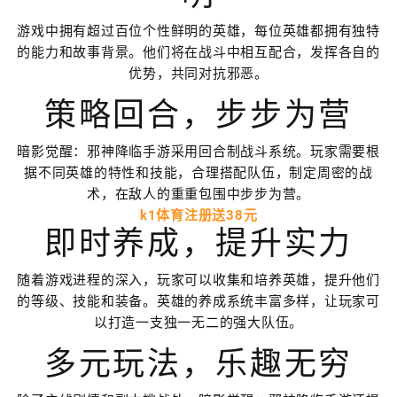
游戏中拥有超过百位个性鲜明的英雄，每位英雄都拥有独特
的能力和故事背景。他们将在战斗中相互配合，发挥各自的
优势，共同对抗邪恶。
策略回合，步步为营
暗影觉醒：邪神降临手游采用回合制战斗系统。玩家需要根
据不同英雄的特性和技能，合理搭配队伍，制定周密的战
术，在敌人的重重包围中步步为营。
k1体育注册送38元
即时养成，提升实力
随着游戏进程的深入，玩家可以收集和培养英雄，提升他们
的等级、技能和装备。英雄的养成系统丰富多样，让玩家可
以打造一支独一无二的强大队伍。
多元玩法，乐趣无穷