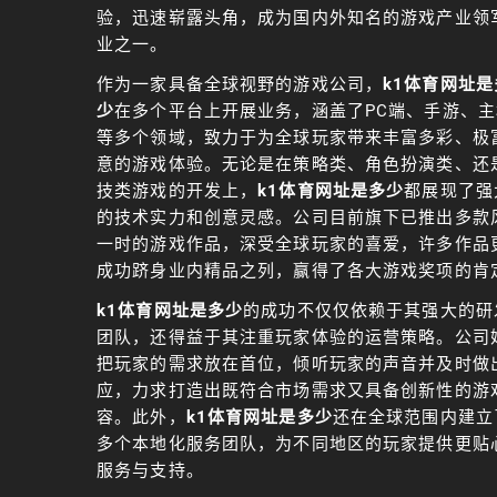
验，迅速崭露头角，成为国内外知名的游戏产业领
业之一。
作为一家具备全球视野的游戏公司，
k1体育网址是
少
在多个平台上开展业务，涵盖了PC端、手游、主
等多个领域，致力于为全球玩家带来丰富多彩、极
意的游戏体验。无论是在策略类、角色扮演类、还
技类游戏的开发上，
k1体育网址是多少
都展现了强
的技术实力和创意灵感。公司目前旗下已推出多款
一时的游戏作品，深受全球玩家的喜爱，许多作品
成功跻身业内精品之列，赢得了各大游戏奖项的肯
k1体育网址是多少
的成功不仅仅依赖于其强大的研
团队，还得益于其注重玩家体验的运营策略。公司
把玩家的需求放在首位，倾听玩家的声音并及时做
应，力求打造出既符合市场需求又具备创新性的游
容。此外，
k1体育网址是多少
还在全球范围内建立
多个本地化服务团队，为不同地区的玩家提供更贴
服务与支持。