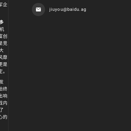
军企
jiuyou@baidu.ag
多
机
富创
是竞
大
风靡
更是
定。
发
始终
出响
戏内
了
心的