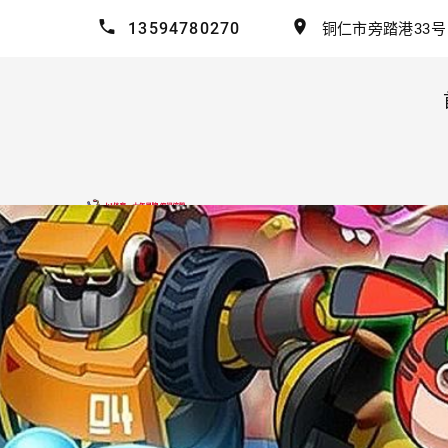
13594780270
铜仁市旁踏港33号