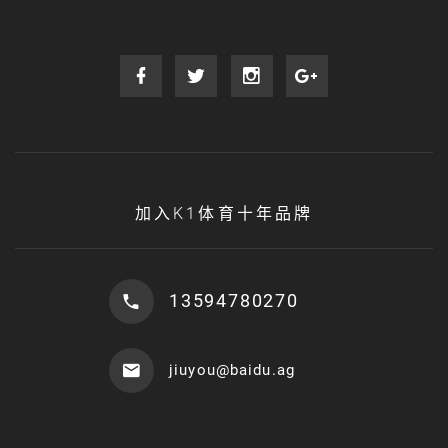
加入K1体育十年品牌
13594780270
jiuyou@baidu.ag