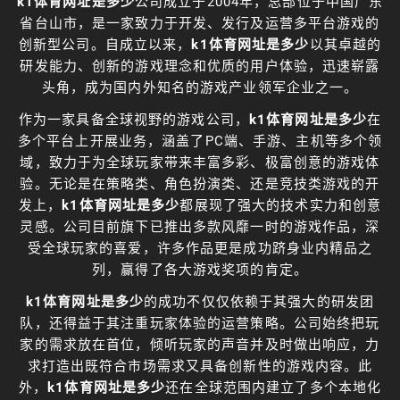
k1体育网址是多少
公司成立于2004年，总部位于中国广东
省台山市，是一家致力于开发、发行及运营多平台游戏的
创新型公司。自成立以来，
k1体育网址是多少
以其卓越的
研发能力、创新的游戏理念和优质的用户体验，迅速崭露
头角，成为国内外知名的游戏产业领军企业之一。
作为一家具备全球视野的游戏公司，
k1体育网址是多少
在
多个平台上开展业务，涵盖了PC端、手游、主机等多个领
域，致力于为全球玩家带来丰富多彩、极富创意的游戏体
验。无论是在策略类、角色扮演类、还是竞技类游戏的开
发上，
k1体育网址是多少
都展现了强大的技术实力和创意
灵感。公司目前旗下已推出多款风靡一时的游戏作品，深
受全球玩家的喜爱，许多作品更是成功跻身业内精品之
列，赢得了各大游戏奖项的肯定。
k1体育网址是多少
的成功不仅仅依赖于其强大的研发团
队，还得益于其注重玩家体验的运营策略。公司始终把玩
家的需求放在首位，倾听玩家的声音并及时做出响应，力
求打造出既符合市场需求又具备创新性的游戏内容。此
外，
k1体育网址是多少
还在全球范围内建立了多个本地化