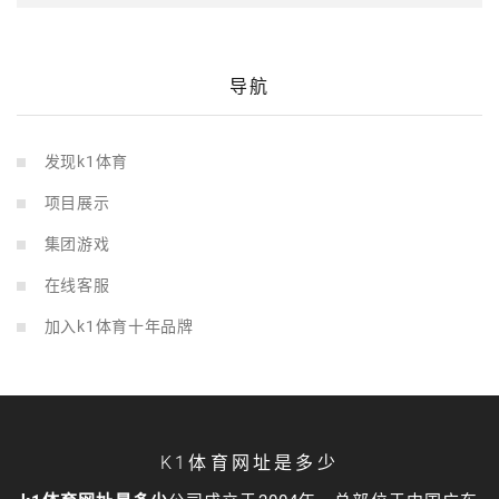
导航
发现k1体育
项目展示
集团游戏
在线客服
加入k1体育十年品牌
K1体育网址是多少