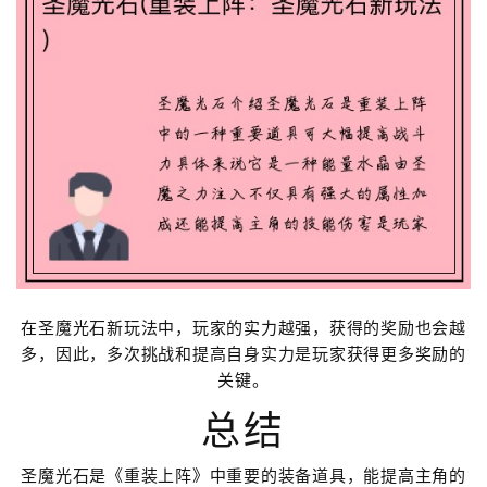
在圣魔光石新玩法中，玩家的实力越强，获得的奖励也会越
多，因此，多次挑战和提高自身实力是玩家获得更多奖励的
关键。
总结
圣魔光石是《重装上阵》中重要的装备道具，能提高主角的