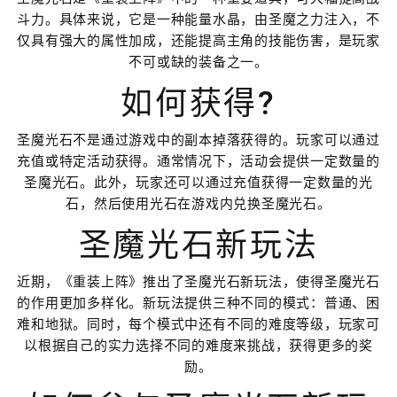
斗力。具体来说，它是一种能量水晶，由圣魔之力注入，不
仅具有强大的属性加成，还能提高主角的技能伤害，是玩家
不可或缺的装备之一。
如何获得?
圣魔光石不是通过游戏中的副本掉落获得的。玩家可以通过
充值或特定活动获得。通常情况下，活动会提供一定数量的
圣魔光石。此外，玩家还可以通过充值获得一定数量的光
石，然后使用光石在游戏内兑换圣魔光石。
圣魔光石新玩法
近期，《重装上阵》推出了圣魔光石新玩法，使得圣魔光石
的作用更加多样化。新玩法提供三种不同的模式：普通、困
难和地狱。同时，每个模式中还有不同的难度等级，玩家可
以根据自己的实力选择不同的难度来挑战，获得更多的奖
励。