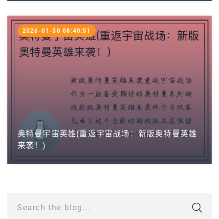
2026-01-30 08:40:51
奥特曼宇宙英雄(重返宇宙战场：新版奥特曼英雄
来袭！)
Search the blog...