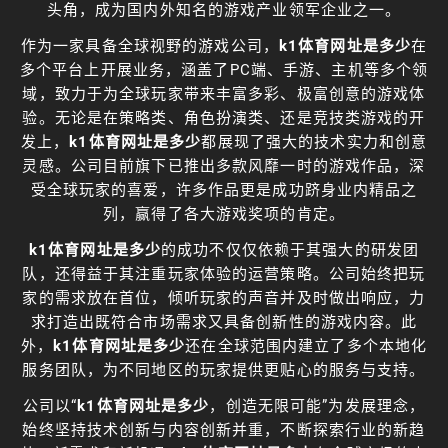
头角，成为国内外知名的游戏产业领军企业之一。
作为一家具备全球视野的游戏公司，
k1体育网址是多少
在
多个平台上开展业务，涵盖了PC端、手游、主机等多个领
域，致力于为全球玩家带来丰富多彩、极富创意的游戏体
验。无论是在策略类、角色扮演类、还是竞技类游戏的开
发上，
k1体育网址是多少
都展现了强大的技术实力和创意
灵感。公司目前旗下已推出多款风靡一时的游戏作品，深
受全球玩家的喜爱，许多作品更是成功跻身业内精品之
列，赢得了各大游戏奖项的肯定。
k1体育网址是多少
的成功不仅仅依赖于其强大的研发团
队，还得益于其注重玩家体验的运营策略。公司始终把玩
家的需求放在首位，倾听玩家的声音并及时做出响应，力
求打造出既符合市场需求又具备创新性的游戏内容。此
外，
k1体育网址是多少
还在全球范围内建立了多个本地化
服务团队，为不同地区的玩家提供更贴心的服务与支持。
公司以“
k1体育网址是多少
，创造无限可能”为发展理念，
始终坚持技术创新与内容创新并重，不断探索行业的新趋