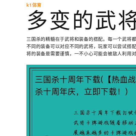
k1体育
多变的武
三国杀的精髓在于武将和装备的搭配。每一个武将
不同的装备可以对应不同的武将，玩家可以尝试搭
将的装备是需要谨慎，一不小心可能会被敌人利用