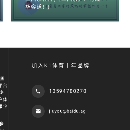
华容道！)
加入K1体育十年品牌
中国
平台
13594780270
少
户体
军企
jiuyou@baidu.ag
多