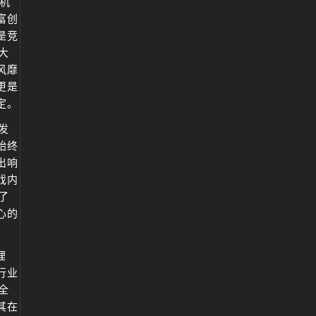
机
富创
是竞
大
风靡
更是
定。
发
始终
出响
戏内
了
心的
理
行业
全
其在