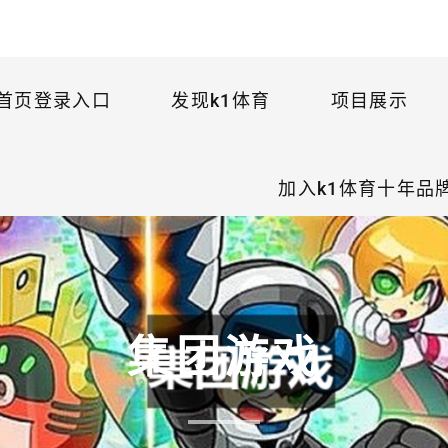
首页登录入口
发现k1体育
项目展示
加入k1体育十年品
集团游戏