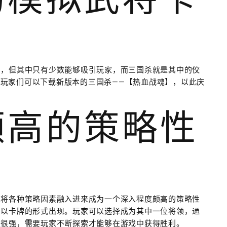
出，但其中只有少数能够吸引玩家，而三国杀就是其中的佼
启，玩家们可以下载新版本的三国杀——【热血战魂】，以此庆
颇高的策略性
过将各种策略因素融入进来成为一个深入程度颇高的策略性
，以卡牌的形式出现。玩家可以选择成为其中一位将领，通
性很强，需要玩家不断探索才能够在游戏中获得胜利。