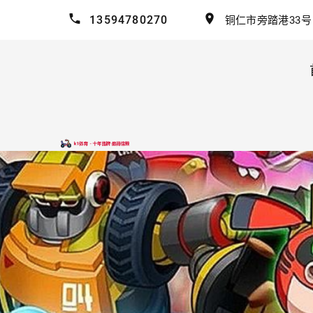
13594780270
铜仁市旁踏港33号