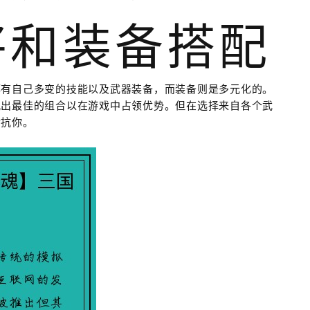
将和装备搭配
都有自己多变的技能以及武器装备，而装备则是多元化的。
配出最佳的组合以在游戏中占领优势。但在选择来自各个武
对抗你。