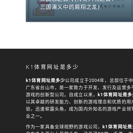
三国演义中的翱翔之龙)
K1体育网址是多少
k1体育网址是多少
公司成立于2004年，总部位于
广东省台山市，是一家致力于开发、发行及运营多
游戏的创新型公司。自成立以来，
k1体育网址是多
以其卓越的研发能力、创新的游戏理念和优质的用
验，迅速崭露头角，成为国内外知名的游戏产业领
业之一。
作为一家具备全球视野的游戏公司，
k1体育网址是