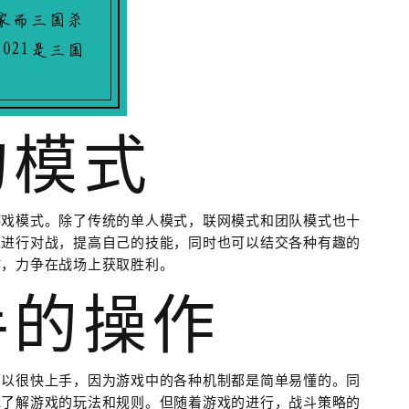
的模式
游戏模式。除了传统的单人模式，联网模式和团队模式也十
家进行对战，提高自己的技能，同时也可以结交各种有趣的
作，力争在战场上获取胜利。
手的操作
可以很快上手，因为游戏中的各种机制都是简单易懂的。同
地了解游戏的玩法和规则。但随着游戏的进行，战斗策略的